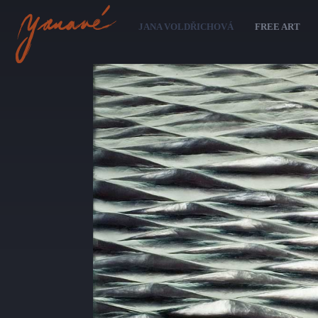
Sk
ma
JANA VOLDŘICHOVÁ
FREE ART
co