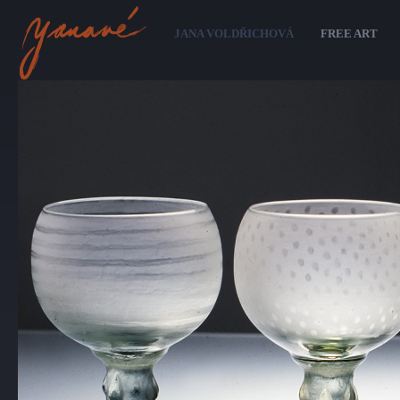
Sk
ma
JANA VOLDŘICHOVÁ
FREE ART
co