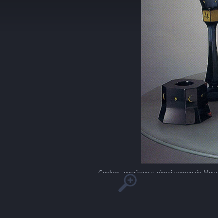
Coelum, navrženo v rámci sympozia Moser-