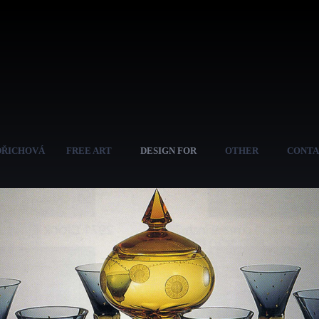
Skip to
main
DŘICHOVÁ
FREE ART
DESIGN FOR
OTHER
CONTA
content