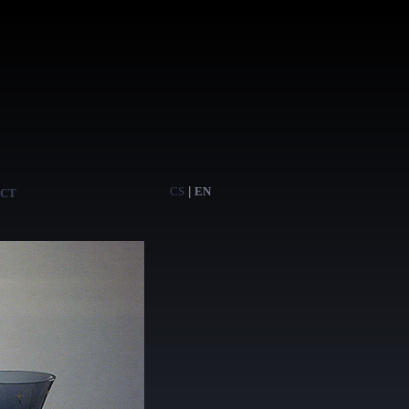
CS
|
EN
CT