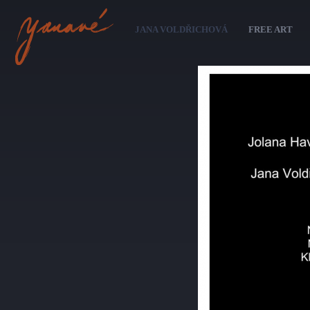
Sk
ma
JANA VOLDŘICHOVÁ
FREE ART
co