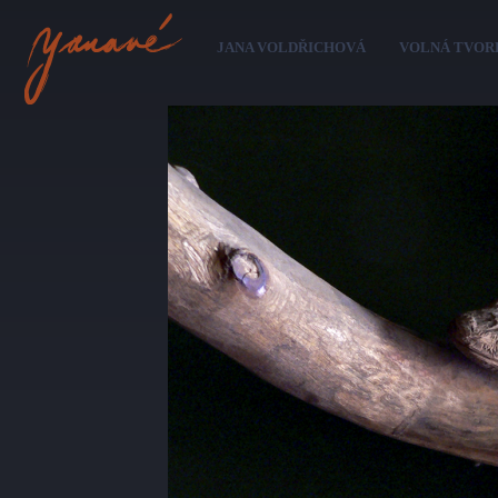
Pře
hl
JANA VOLDŘICHOVÁ
VOLNÁ TVOR
ob