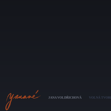
Pře
hl
JANA VOLDŘICHOVÁ
VOLNÁ TVOR
ob